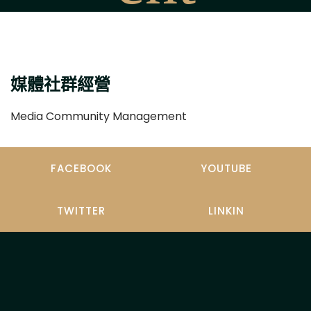
媒體社群經營
Media Community Management
FACEBOOK
YOUTUBE
TWITTER
LINKIN