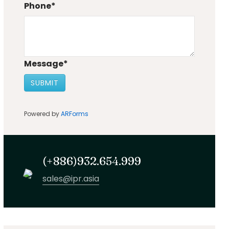
Phone
*
Message
*
SUBMIT
Powered by
ARForms
(+886)932.654.999
sales@ipr.asia