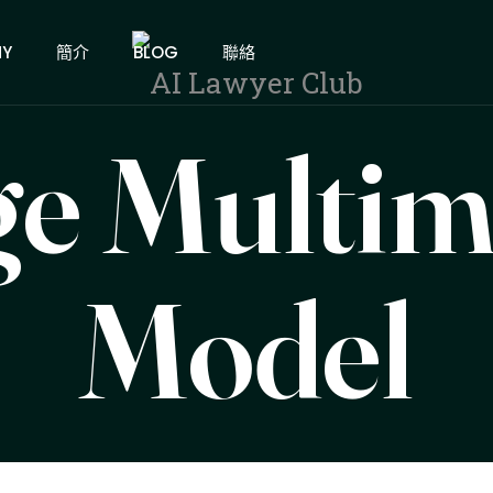
MY
簡介
BLOG
聯絡
ge Multim
Model