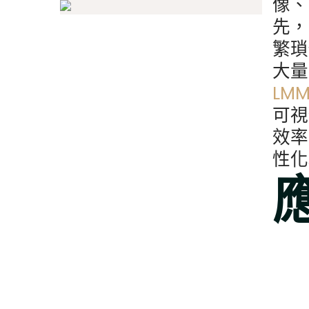
像、
先，
Welcome
繁瑣
partners
大量
LM
可視
效率
AI 與 Legal Tech. 新領域歡迎更
性化
多夥伴加入合作
歡迎加入成為夥伴