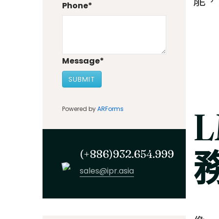
能，
Phone
*
Message
*
SUBMIT
Powered by
ARForms
(+886)932.654.999
sales@ipr.asia