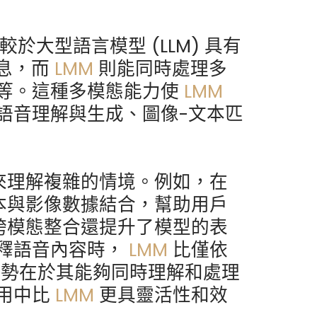
較於大型語言模型 (LLM) 具有
息，而
LMM
則能同時處理多
等。這種多模態能力使
LMM
語音理解與生成、圖像-文本匹
來理解複雜的情境。例如，在
本與影像數據結合，幫助用戶
跨模態整合還提升了模型的表
釋語音內容時，
LMM
比僅依
優勢在於其能夠同時理解和處理
用中比
LMM
更具靈活性和效