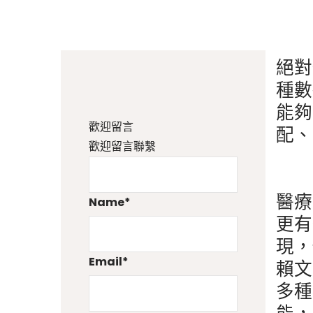
絕對
Filter
種數
能夠
歡迎留言
配、
歡迎留言聯繫
醫療
Name
*
更有
現，
Email
*
賴
多種